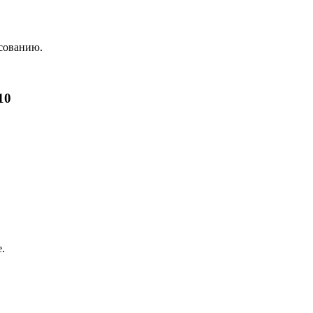
асованию.
10
.