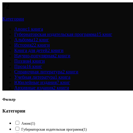
72
Категории
Анонс
1 книга
Губернаторская издательская программа
15 книг
Альбомы
12 книг
История
22 книги
Книга для детей
2 книги
Научно-популярная
2 книги
Поэзия
4 книги
Проза
16 книг
Справочная литература
2 книги
Учебная литература
1 книга
Юбилейные издания
7 книг
Архивные издания
2 книги
Фильтр
Категории
Анонс
(1)
Губернаторская издательская программа
(1)