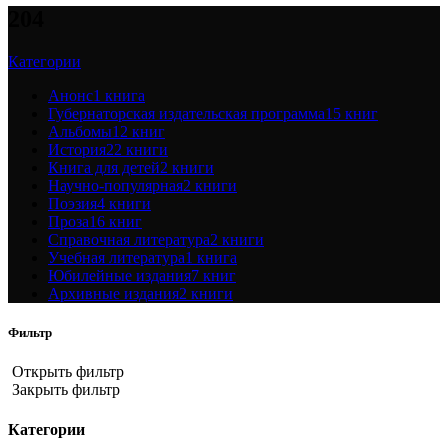
204
Категории
Анонс
1 книга
Губернаторская издательская программа
15 книг
Альбомы
12 книг
История
22 книги
Книга для детей
2 книги
Научно-популярная
2 книги
Поэзия
4 книги
Проза
16 книг
Справочная литература
2 книги
Учебная литература
1 книга
Юбилейные издания
7 книг
Архивные издания
2 книги
Фильтр
Открыть фильтр
Закрыть фильтр
Категории