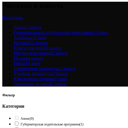
Рассказы и повесть
Категории
Анонс
1 книга
Губернаторская издательская программа
15 книг
Альбомы
12 книг
История
22 книги
Книга для детей
2 книги
Научно-популярная
2 книги
Поэзия
4 книги
Проза
16 книг
Справочная литература
2 книги
Учебная литература
1 книга
Юбилейные издания
7 книг
Архивные издания
2 книги
Фильтр
Категории
Анонс
(0)
Губернаторская издательская программа
(1)