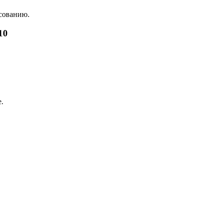
асованию.
10
.