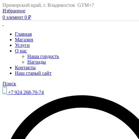
Приморский край, г. Владивосток GTM+7
Избранное
0
элемент
0
₽
Главная
Магазин
Услуги
О нас
Наша гордость
Награды
Контакты
Наш старый сайт
Поиск
+7 924 268-70-74