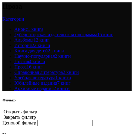
Проза
Категории
Анонс
1 книга
Губернаторская издательская программа
15 книг
Альбомы
12 книг
История
22 книги
Книга для детей
2 книги
Научно-популярная
2 книги
Поэзия
4 книги
Проза
16 книг
Справочная литература
2 книги
Учебная литература
1 книга
Юбилейные издания
7 книг
Архивные издания
2 книги
Фильтр
Открыть фильтр
Закрыть фильтр
Ценовой фильтр