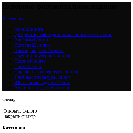
Историко-документальное издание
Категории
Анонс
1 книга
Губернаторская издательская программа
15 книг
Альбомы
12 книг
История
22 книги
Книга для детей
2 книги
Научно-популярная
2 книги
Поэзия
4 книги
Проза
16 книг
Справочная литература
2 книги
Учебная литература
1 книга
Юбилейные издания
7 книг
Архивные издания
2 книги
Фильтр
Открыть фильтр
Закрыть фильтр
Категории