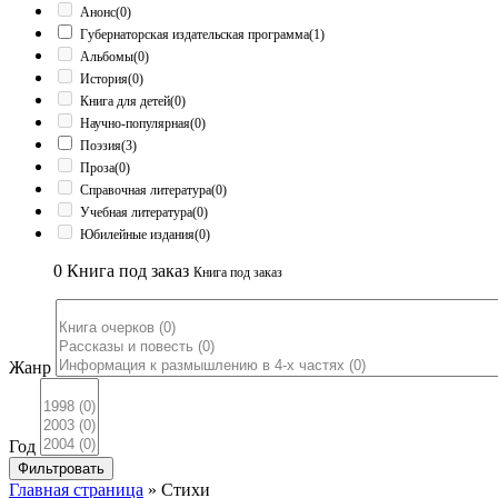
Анонс
(0)
Губернаторская издательская программа
(1)
Альбомы
(0)
История
(0)
Книга для детей
(0)
Научно-популярная
(0)
Поэзия
(3)
Проза
(0)
Справочная литература
(0)
Учебная литература
(0)
Юбилейные издания
(0)
0
Книга под заказ
Книга под заказ
Жанр
Год
Фильтровать
Главная страница
»
Стихи