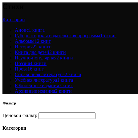
Стихи
Категории
Анонс
1 книга
Губернаторская издательская программа
15 книг
Альбомы
12 книг
История
22 книги
Книга для детей
2 книги
Научно-популярная
2 книги
Поэзия
4 книги
Проза
16 книг
Справочная литература
2 книги
Учебная литература
1 книга
Юбилейные издания
7 книг
Архивные издания
2 книги
Фильтр
Ценовой фильтр
Категории