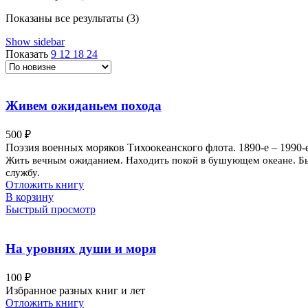
Сортировка:
Показаны все результаты (3)
самые
Show sidebar
недавние
Показать
9
12
18
24
Живем ожиданьем похода
500
₽
Поэзия военных моряков Тихоокеанского флота. 1890-е – 1990-
Жить вечным ожиданием. Находить покой в бушующем океане. Быт
службу.
Отложить книгу
В корзину
Быстрый просмотр
На уровнях души и моря
100
₽
Избранное разных книг и лет
Отложить книгу