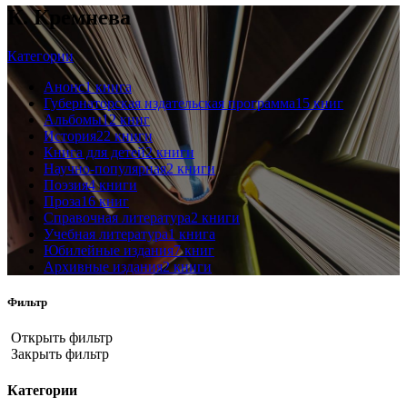
К. Кремнева
Категории
Анонс
1 книга
Губернаторская издательская программа
15 книг
Альбомы
12 книг
История
22 книги
Книга для детей
2 книги
Научно-популярная
2 книги
Поэзия
4 книги
Проза
16 книг
Справочная литература
2 книги
Учебная литература
1 книга
Юбилейные издания
7 книг
Архивные издания
2 книги
Фильтр
Открыть фильтр
Закрыть фильтр
Категории