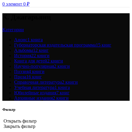
0
элемент
0
₽
К. Джагарьянц
Категории
Анонс
1 книга
Губернаторская издательская программа
15 книг
Альбомы
12 книг
История
22 книги
Книга для детей
2 книги
Научно-популярная
2 книги
Поэзия
4 книги
Проза
16 книг
Справочная литература
2 книги
Учебная литература
1 книга
Юбилейные издания
7 книг
Архивные издания
2 книги
Фильтр
Открыть фильтр
Закрыть фильтр