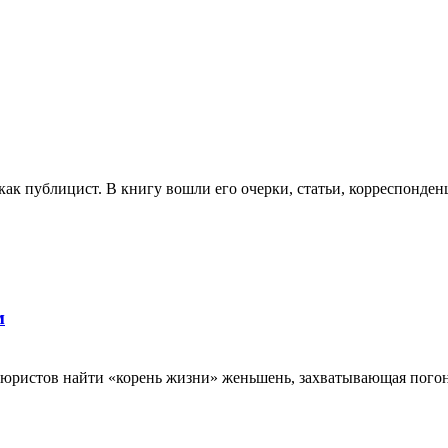
ак публицист. В книгу вошли его очерки, статьи, корреспонден
м
тюристов найти «корень жизни» женьшень, захватывающая погон