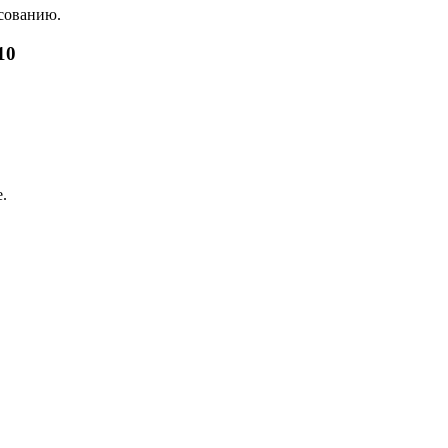
асованию.
10
.