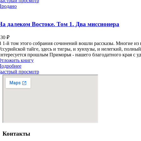
Быстрый просмотр
Продано
На далеком Востоке. Том 1. Два миссионера
830
₽
В 1-й том этого собрания сочинений вошли рассказы. Многие из
Уссурийской тайге, здесь и тигры, и хунхузы, и нелегкий, полны
интересуется прошлым Приморья - нашего благодатного края с у
Отложить книгу
Подробнее
Быстрый просмотр
Контакты