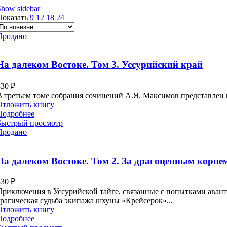
Show sidebar
Показать
9
12
18
24
Продано
На далеком Востоке. Том 3. Уссурийский край
830
₽
В третьем томе собрания сочинений А.Я. Максимов представлен к
Отложить книгу
Подробнее
Быстрый просмотр
Продано
На далеком Востоке. Том 2. За драгоценным корне
830
₽
Приключения в Уссурийской тайге, связанные с попытками аван
трагическая судьба экипажа шхуны «Крейсерок»...
Отложить книгу
Подробнее