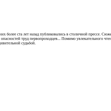
 них более ста лет назад публиковались в столичной прессе. С
й опасностей труд первопроходцев... Помимо увлекательного чте
дивительной судьбой.