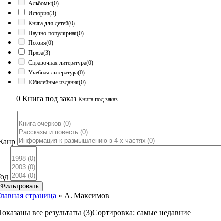
Альбомы
(0)
История
(3)
Книга для детей
(0)
Научно-популярная
(0)
Поэзия
(0)
Проза
(3)
Справочная литература
(0)
Учебная литература
(0)
Юбилейные издания
(0)
0
Книга под заказ
Книга под заказ
Жанр
Год
Фильтровать
Главная страница
»
А. Максимов
Показаны все результаты (3)
Сортировка: самые недавние