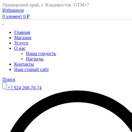
Приморский край, г. Владивосток GTM+7
Избранное
0
элемент
0
₽
Главная
Магазин
Услуги
О нас
Наша гордость
Награды
Контакты
Наш старый сайт
Поиск
+7 924 268-70-74