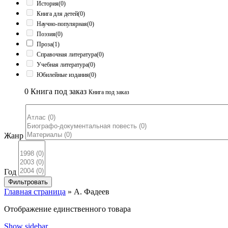
История
(0)
Книга для детей
(0)
Научно-популярная
(0)
Поэзия
(0)
Проза
(1)
Справочная литература
(0)
Учебная литература
(0)
Юбилейные издания
(0)
0
Книга под заказ
Книга под заказ
Жанр
Год
Фильтровать
Главная страница
»
А. Фадеев
Отображение единственного товара
Show sidebar