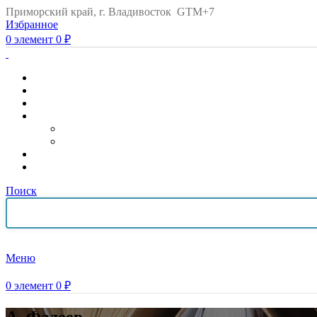
Приморский край, г. Владивосток GTM+7
Избранное
0
элемент
0
₽
Поиск
Меню
0
элемент
0
₽
А. Фадеев