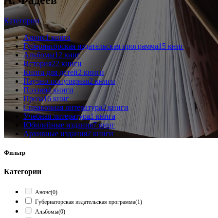
Категории
Анонс
1 книга
Губернаторская издательская программа
15 книг
Альбомы
12 книг
История
22 книги
Книга для детей
2 книги
Научно-популярная
2 книги
Поэзия
4 книги
Проза
16 книг
Справочная литература
2 книги
Учебная литература
1 книга
Юбилейные издания
7 книг
Архивные издания
2 книги
Фильтр
Категории
Анонс
(0)
Губернаторская издательская программа
(1)
Альбомы
(0)