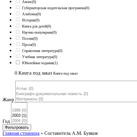
Анонс
(0)
Губернаторская издательская программа
(0)
Альбомы
(0)
История
(0)
Книга для детей
(0)
Научно-популярная
(0)
Поэзия
(0)
Проза
(0)
Справочная литература
(0)
Учебная литература
(0)
Юбилейные издания
(1)
0
Книга под заказ
Книга под заказ
Жанр
Год
Фильтровать
Главная страница
»
Составитель А.М. Буяков