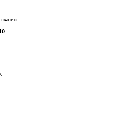
асованию.
10
.